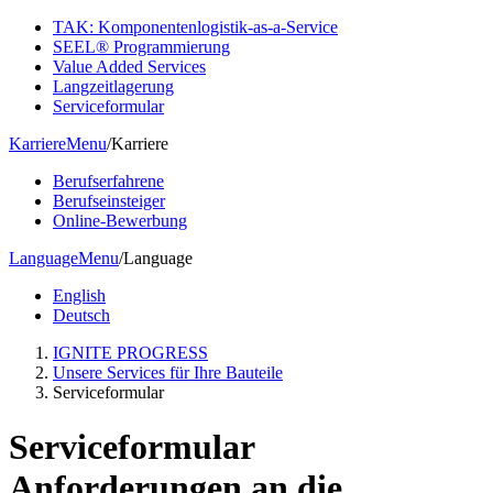
TAK: Komponentenlogistik-as-a-Service
SEEL® Programmierung
Value Added Services
Langzeitlagerung
Serviceformular
Karriere
Menu
/
Karriere
Berufserfahrene
Berufseinsteiger
Online-Bewerbung
Language
Menu
/
Language
English
Deutsch
IGNITE PROGRESS
Unsere Services für Ihre Bauteile
Serviceformular
Serviceformular
Anforderungen an die