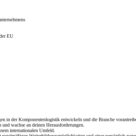
eunternehmens
 der EU
en in der Komponentenlogistik entwickeln und die Branche vorantreib
n und wachse an deinen Herausforderungen.
inem internationalen Umfeld.
t regelmäßigen Weiterbildungsmöglichkeiten und einer persönlich zuge