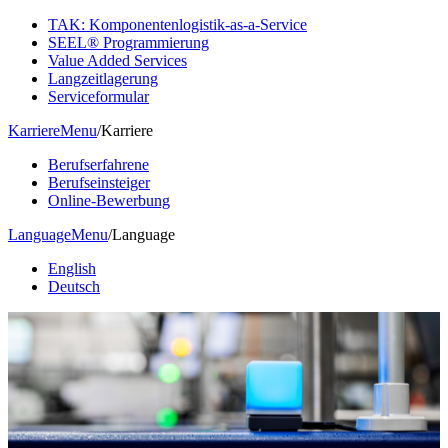
TAK: Komponentenlogistik-as-a-Service
SEEL® Programmierung
Value Added Services
Langzeitlagerung
Serviceformular
Karriere
Menu
/
Karriere
Berufserfahrene
Berufseinsteiger
Online-Bewerbung
Language
Menu
/
Language
English
Deutsch